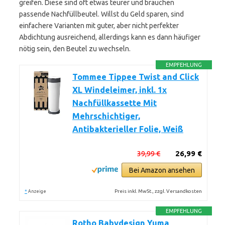
greifen. Diese sind oft etwas teurer und brauchen
passende Nachfüllbeutel. Willst du Geld sparen, sind
einfachere Varianten mit guter, aber nicht perfekter
Abdichtung ausreichend, allerdings kann es dann häufiger
nötig sein, den Beutel zu wechseln.
EMPFEHLUNG
Tommee Tippee Twist and Click
XL Windeleimer, inkl. 1x
Nachfüllkassette Mit
Mehrschichtiger,
Antibakterieller Folie, Weiß
39,99 €
26,99 €
Bei Amazon ansehen
*
Preis inkl. MwSt., zzgl. Versandkosten
Anzeige
EMPFEHLUNG
Rotho Babydesign Yuma