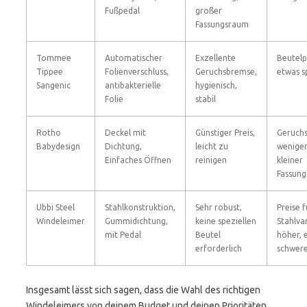
Fußpedal
großer
Fassungsraum
Tommee
Automatischer
Exzellente
Beutelp
Tippee
Folienverschluss,
Geruchsbremse,
etwas s
Sangenic
antibakterielle
hygienisch,
Folie
stabil
Rotho
Deckel mit
Günstiger Preis,
Geruch
Babydesign
Dichtung,
leicht zu
weniger
Einfaches Öffnen
reinigen
kleiner
Fassun
Ubbi Steel
Stahlkonstruktion,
Sehr robust,
Preise f
Windeleimer
Gummidichtung,
keine speziellen
Stahlva
mit Pedal
Beutel
höher, 
erforderlich
schwer
Insgesamt lässt sich sagen, dass die Wahl des richtigen
Windeleimers von deinem Budget und deinen Prioritäten