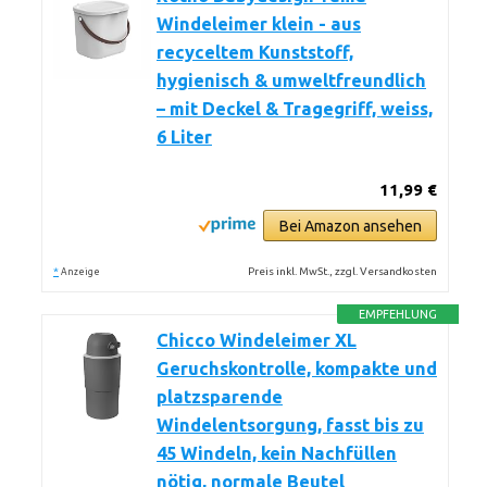
Windeleimer klein - aus
recyceltem Kunststoff,
hygienisch & umweltfreundlich
– mit Deckel & Tragegriff, weiss,
6 Liter
11,99 €
Bei Amazon ansehen
*
Preis inkl. MwSt., zzgl. Versandkosten
Anzeige
EMPFEHLUNG
Chicco Windeleimer XL
Geruchskontrolle, kompakte und
platzsparende
Windelentsorgung, fasst bis zu
45 Windeln, kein Nachfüllen
nötig, normale Beutel