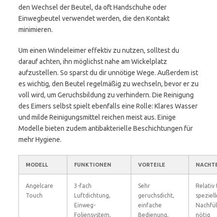
den Wechsel der Beutel, da oft Handschuhe oder
Einwegbeutel verwendet werden, die den Kontakt
minimieren.
Um einen Windeleimer effektiv zu nutzen, solltest du
darauf achten, ihn möglichst nahe am Wickelplatz
aufzustellen. So sparst du dir unnötige Wege. Außerdem ist
es wichtig, den Beutel regelmäßig zu wechseln, bevor er zu
voll wird, um Geruchsbildung zu verhindern. Die Reinigung
des Eimers selbst spielt ebenfalls eine Rolle: Klares Wasser
und milde Reinigungsmittel reichen meist aus. Einige
Modelle bieten zudem antibakterielle Beschichtungen für
mehr Hygiene.
MODELL
FUNKTIONEN
VORTEILE
NACHTE
Angelcare
3-fach
Sehr
Relativ 
Touch
Luftdichtung,
geruchsdicht,
speziell
Einweg-
einfache
Nachfül
Foliensystem,
Bedienung,
nötig