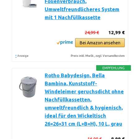
Folienverbrauch,
Umweltfreundlicheres System
mit 1 Nachfüllkassette
24,99 €
12,99 €
Bei Amazon ansehen
*
Preis inkl. MwSt., zzgl. Versandkosten
Anzeige
EMPFEHLUNG
Rotho Babydesign, Bella
Bambina, Kunststoff-
Windeleimer geruchsdicht ohne
Nachfüllkassetten,
umweltfreundlich & hygienisch,
ideal für den Wickeltisch
26×26×31 cm (L×B×H), 10 L, grau
16,99 €
8,99 €