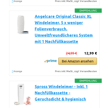
*
Preis inkl. MwSt., zzgl. Versandkosten
Anzeige
EMPFEHLUNG
Angelcare Original Classic XL
Windeleimer, 5 x weniger
Folienverbrauch,
Umweltfreundlicheres System
mit 1 Nachfüllkassette
24,99 €
12,99 €
Bei Amazon ansehen
*
Preis inkl. MwSt., zzgl. Versandkosten
Anzeige
EMPFEHLUNG
Spross Windeleimer - Inkl. 1
Nachfüllkassette -
Geruchsdicht & hygienisch