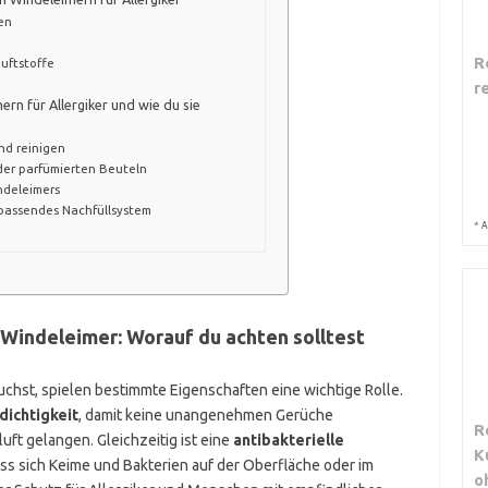
gen
R
uftstoffe
r
rn für Allergiker und wie du sie
nd reinigen
der parfümierten Beuteln
ndeleimers
 passendes Nachfüllsystem
*
A
r Windeleimer: Worauf du achten solltest
chst, spielen bestimmte Eigenschaften eine wichtige Rolle.
dichtigkeit
, damit keine unangenehmen Gerüche
R
uft gelangen. Gleichzeitig ist eine
antibakterielle
K
ass sich Keime und Bakterien auf der Oberfläche oder im
o