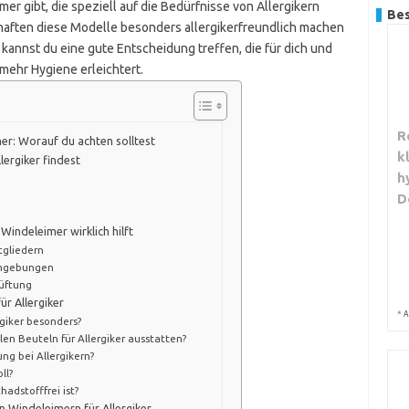
mer gibt, die speziell auf die Bedürfnisse von Allergikern
Bes
haften diese Modelle besonders allergikerfreundlich machen
 kannst du eine gute Entscheidung treffen, die für dich und
 mehr Hygiene erleichtert.
R
mer: Worauf du achten solltest
k
ergiker findest
h
D
?
-Windeleimer wirklich hilft
tgliedern
-Umgebungen
lüftung
ür Allergiker
*
A
giker besonders?
len Beuteln für Allergiker ausstatten?
ng bei Allergikern?
ll?
adstofffrei ist?
 Windeleimern für Allergiker