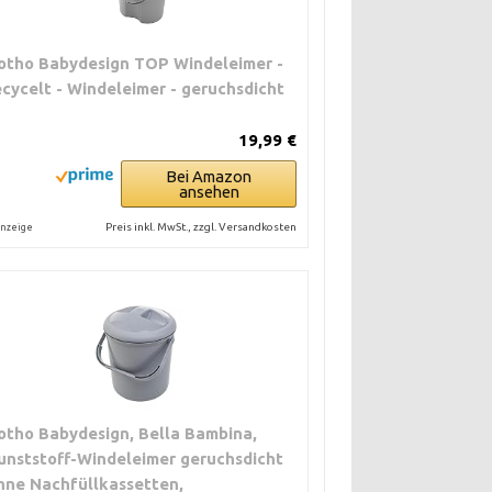
otho Babydesign TOP Windeleimer -
ecycelt - Windeleimer - geruchsdicht
19,99 €
Bei Amazon
ansehen
Preis inkl. MwSt., zzgl. Versandkosten
nzeige
otho Babydesign, Bella Bambina,
unststoff-Windeleimer geruchsdicht
hne Nachfüllkassetten,