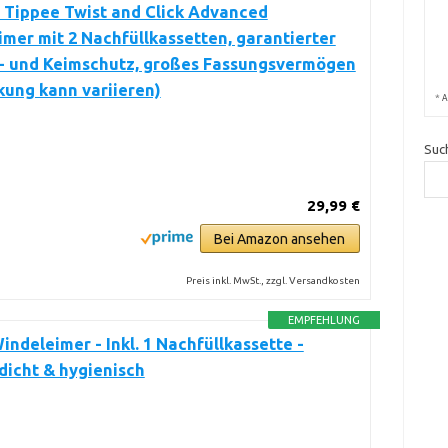
Tippee Twist and Click Advanced
mer mit 2 Nachfüllkassetten, garantierter
- und Keimschutz, großes Fassungsvermögen
ung kann variieren)
*
A
Suc
29,99 €
Bei Amazon ansehen
Preis inkl. MwSt., zzgl. Versandkosten
EMPFEHLUNG
indeleimer - Inkl. 1 Nachfüllkassette -
icht & hygienisch