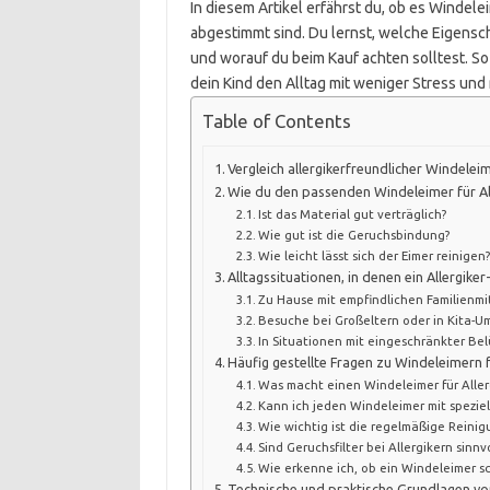
In diesem Artikel erfährst du, ob es Windelei
abgestimmt sind. Du lernst, welche Eigensc
und worauf du beim Kauf achten solltest. So
dein Kind den Alltag mit weniger Stress und
Table of Contents
Vergleich allergikerfreundlicher Windelei
Wie du den passenden Windeleimer für All
Ist das Material gut verträglich?
Wie gut ist die Geruchsbindung?
Wie leicht lässt sich der Eimer reinigen
Alltagssituationen, in denen ein Allergiker
Zu Hause mit empfindlichen Familienmi
Besuche bei Großeltern oder in Kita
In Situationen mit eingeschränkter Be
Häufig gestellte Fragen zu Windeleimern f
Was macht einen Windeleimer für Aller
Kann ich jeden Windeleimer mit speziel
Wie wichtig ist die regelmäßige Reinigu
Sind Geruchsfilter bei Allergikern sinnvo
Wie erkenne ich, ob ein Windeleimer sch
Technische und praktische Grundlagen von