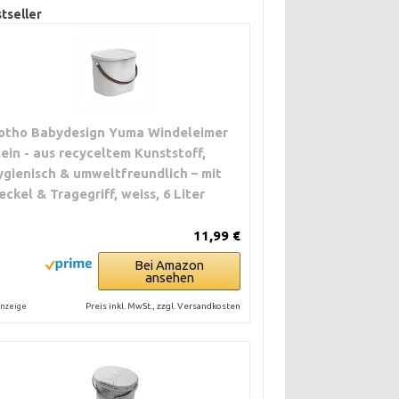
tseller
otho Babydesign Yuma Windeleimer
lein - aus recyceltem Kunststoff,
ygienisch & umweltfreundlich – mit
eckel & Tragegriff, weiss, 6 Liter
11,99 €
Bei Amazon
ansehen
Preis inkl. MwSt., zzgl. Versandkosten
nzeige