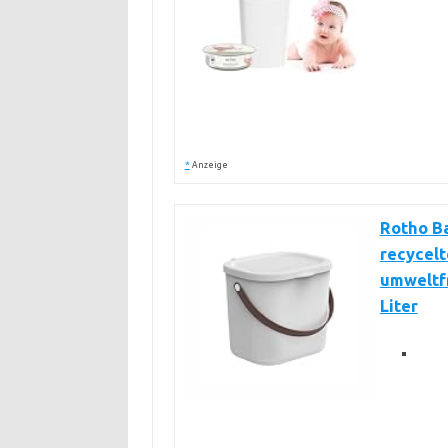
*
Anzeige
Rotho B
recycelt
umweltfr
Liter