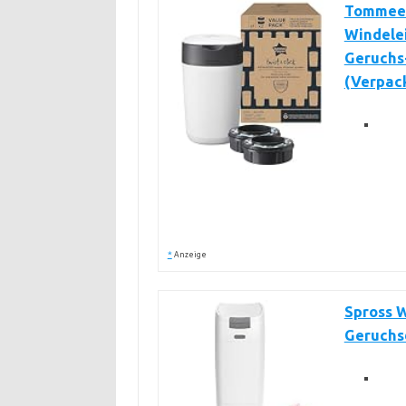
Tommee 
Windelei
Geruchs
(Verpack
*
Anzeige
Spross W
Geruchsd