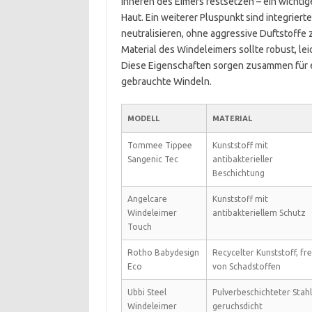
Inneren des Eimers festsetzen – ein wichtig
Haut. Ein weiterer Pluspunkt sind integriert
neutralisieren, ohne aggressive Duftstoffe 
Material des Windeleimers sollte robust, lei
Diese Eigenschaften sorgen zusammen für 
gebrauchte Windeln.
MODELL
MATERIAL
Tommee Tippee
Kunststoff mit
Sangenic Tec
antibakterieller
Beschichtung
Angelcare
Kunststoff mit
Windeleimer
antibakteriellem Schutz
Touch
Rotho Babydesign
Recycelter Kunststoff, fre
Eco
von Schadstoffen
Ubbi Steel
Pulverbeschichteter Stahl
Windeleimer
geruchsdicht