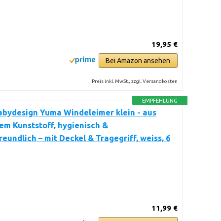
19,95 €
Bei Amazon ansehen
Preis inkl. MwSt., zzgl. Versandkosten
EMPFEHLUNG
abydesign Yuma Windeleimer klein - aus
em Kunststoff, hygienisch &
eundlich – mit Deckel & Tragegriff, weiss, 6
11,99 €