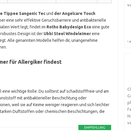
v
 Tippee Sangenic Tec
und
der Angelcare Touch
ber eine sehr effektive Geruchsbarriere und antibakterielle
alien Wert legt, findet im
Rotho Babydesign Eco
eine gute
 robustes Design ist der
Ubbi Steel Windeleimer
eine
iegt. Alle genannten Modelle helfen dir, unangenehme
*
A
ren.
r für Allergiker findest
C
l eine wichtige Rolle. Du solltest auf schadstofffreie und am
G
unststoff mit antibakterieller Beschichtung oder
p
onen, weil sie auf Keime weniger reagieren und sich leichter
f
starken Duftstoffen oder chemischen Beschichtungen, die
N
v
EMPFEHLUNG