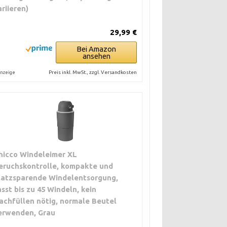
ariieren)
29,99 €
Bei Amazon
ansehen
Preis inkl. MwSt., zzgl. Versandkosten
nzeige
hicco Windeleimer XL
eruchskontrolle, kompakte und
latzsparende Windelentsorgung,
asst bis zu 45 Windeln, kein
achfüllen nötig, normale Beutel
erwenden, Grau