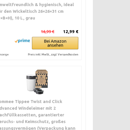
mweltfreundlich & hygienisch, ideal
ür den Wickeltisch 26×26×31 cm
L×B×H), 10 L, grau
16,99 €
12,99 €
Bei Amazon
ansehen
Preis inkl. MwSt., zzgl. Versandkosten
nzeige
ommee Tippee Twist and Click
dvanced Windeleimer mit 2
achfüllkassetten, garantierter
eruchs- und Keimschutz, großes
assungsvermögen (Verpackung kann