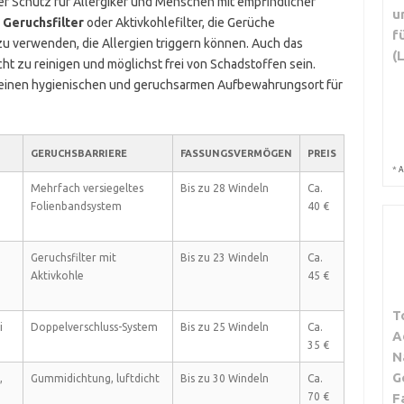
er Schutz für Allergiker und Menschen mit empfindlicher
u
e
Geruchsfilter
oder Aktivkohlefilter, die Gerüche
f
zu verwenden, die Allergien triggern können. Auch das
(
cht zu reinigen und möglichst frei von Schadstoffen sein.
einen hygienischen und geruchsarmen Aufbewahrungsort für
GERUCHSBARRIERE
FASSUNGSVERMÖGEN
PREIS
*
A
Mehrfach versiegeltes
Bis zu 28 Windeln
Ca.
Folienbandsystem
40 €
Geruchsfilter mit
Bis zu 23 Windeln
Ca.
Aktivkohle
45 €
T
i
Doppelverschluss-System
Bis zu 25 Windeln
Ca.
A
35 €
N
G
,
Gummidichtung, luftdicht
Bis zu 30 Windeln
Ca.
70 €
F