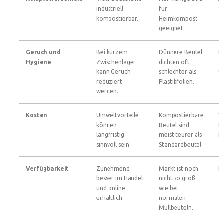
industriell
für
kompostierbar.
Heimkompost
geeignet.
Geruch und
Bei kurzem
Dünnere Beutel
Hygiene
Zwischenlager
dichten oft
kann Geruch
schlechter als
reduziert
Plastikfolien.
werden.
Kosten
Umweltvorteile
Kompostierbare
können
Beutel sind
langfristig
meist teurer als
sinnvoll sein.
Standardbeutel.
Verfügbarkeit
Zunehmend
Markt ist noch
besser im Handel
nicht so groß
und online
wie bei
erhältlich.
normalen
Müllbeuteln.