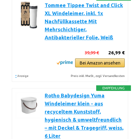
Tommee Tippee Twist and Click
XL Windeleimer, inkl. 1x
Nachfüllkassette Mit
Mehrschichtiger,
Antibakterieller Folie, Weiß
39,99 €
26,99 €
Bei Amazon ansehen
*
Preis inkl. MwSt., zzgl. Versandkosten
Anzeige
EMPFEHLUNG
Rotho Babydesign Yuma
Windeleimer klein - aus
recyceltem Kunststoff,
hygienisch & umweltfreundlich
– mit Deckel & Tragegriff, weiss,
6 Liter