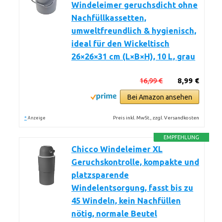
Windeleimer geruchsdicht ohne
Nachfüllkassetten,
umweltfreundlich & hygienisch,
ideal für den Wickeltisch
26×26×31 cm (L×B×H), 10 L, grau
16,99 €
8,99 €
Bei Amazon ansehen
*
Preis inkl. MwSt., zzgl. Versandkosten
Anzeige
EMPFEHLUNG
Chicco Windeleimer XL
Geruchskontrolle, kompakte und
platzsparende
Windelentsorgung, fasst bis zu
45 Windeln, kein Nachfüllen
nötig, normale Beutel