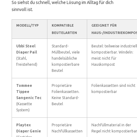
So siehst du schnell, welche Lösung im Alltag für dich
sinnvoll ist.
MODELL/TYP
KOMPATIBLE
GEEIGNET FÜR
BEUTELARTEN
HAUS-/INDUSTRIEKOMPO
Ubbi Steel
Standard-
Beutel: teilweise industriel
Diaper Pail
Müllbeutel, viele
kompostierbar. Windeln:
(Stahl,
handelsübliche
meist nicht für
freistehend)
kompostierbare
Hauskompost
Beutel
Tommee
Proprietäre
Folienkassetten sind nicht
Tippee
Folienkassetten.
kompostierbar
Sangenic Tec
Keine Standard-
(Kassette
Beutel
System)
Playtex
Proprietäre
Nachfüllmaterial in der
Diaper Genie
Nachfüllkassetten
Regel nicht kompostierba