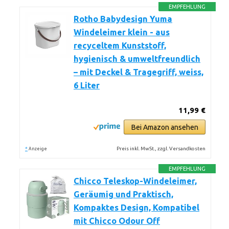
EMPFEHLUNG
Rotho Babydesign Yuma
Windeleimer klein - aus
recyceltem Kunststoff,
hygienisch & umweltfreundlich
– mit Deckel & Tragegriff, weiss,
6 Liter
11,99 €
Bei Amazon ansehen
*
Preis inkl. MwSt., zzgl. Versandkosten
Anzeige
EMPFEHLUNG
Chicco Teleskop-Windeleimer,
Geräumig und Praktisch,
Kompaktes Design, Kompatibel
mit Chicco Odour Off