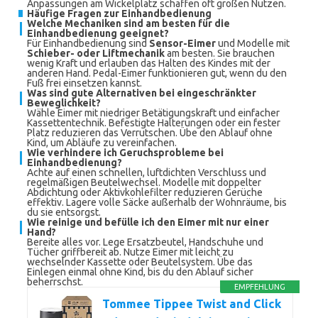
Anpassungen am Wickelplatz schaffen oft großen Nutzen.
Häufige Fragen zur Einhandbedienung
Welche Mechaniken sind am besten für die
Einhandbedienung geeignet?
Für Einhandbedienung sind
Sensor-Eimer
und Modelle mit
Schieber- oder Liftmechanik
am besten. Sie brauchen
wenig Kraft und erlauben das Halten des Kindes mit der
anderen Hand. Pedal-Eimer funktionieren gut, wenn du den
Fuß frei einsetzen kannst.
Was sind gute Alternativen bei eingeschränkter
Beweglichkeit?
Wähle Eimer mit niedriger Betätigungskraft und einfacher
Kassettentechnik. Befestigte Halterungen oder ein fester
Platz reduzieren das Verrutschen. Übe den Ablauf ohne
Kind, um Abläufe zu vereinfachen.
Wie verhindere ich Geruchsprobleme bei
Einhandbedienung?
Achte auf einen schnellen, luftdichten Verschluss und
regelmäßigen Beutelwechsel. Modelle mit doppelter
Abdichtung oder Aktivkohlefilter reduzieren Gerüche
effektiv. Lagere volle Säcke außerhalb der Wohnräume, bis
du sie entsorgst.
Wie reinige und befülle ich den Eimer mit nur einer
Hand?
Bereite alles vor. Lege Ersatzbeutel, Handschuhe und
Tücher griffbereit ab. Nutze Eimer mit leicht zu
wechselnder Kassette oder Beutelsystem. Übe das
Einlegen einmal ohne Kind, bis du den Ablauf sicher
beherrschst.
EMPFEHLUNG
Tommee Tippee Twist and Click