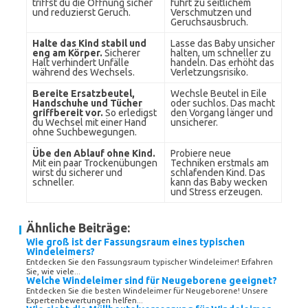
triffst du die Öffnung sicher
führt zu seitlichem
und reduzierst Geruch.
Verschmutzen und
Geruchsausbruch.
Halte das Kind stabil und
Lasse das Baby unsicher
eng am Körper.
Sicherer
halten, um schneller zu
Halt verhindert Unfälle
handeln. Das erhöht das
während des Wechsels.
Verletzungsrisiko.
Bereite Ersatzbeutel,
Wechsle Beutel in Eile
Handschuhe und Tücher
oder suchlos. Das macht
griffbereit vor.
So erledigst
den Vorgang länger und
du Wechsel mit einer Hand
unsicherer.
ohne Suchbewegungen.
Übe den Ablauf ohne Kind.
Probiere neue
Mit ein paar Trockenübungen
Techniken erstmals am
wirst du sicherer und
schlafenden Kind. Das
schneller.
kann das Baby wecken
und Stress erzeugen.
Ähnliche Beiträge:
Wie groß ist der Fassungsraum eines typischen
Windeleimers?
Entdecken Sie den Fassungsraum typischer Windeleimer! Erfahren
Sie, wie viele...
Welche Windeleimer sind für Neugeborene geeignet?
Entdecken Sie die besten Windeleimer für Neugeborene! Unsere
Expertenbewertungen helfen...