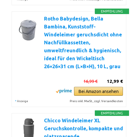
EMPFEHLUNG
Rotho Babydesign, Bella
Bambina, Kunststoff-
Windeleimer geruchsdicht ohne
Nachfüllkassetten,
umweltfreundlich & hygienisch,
ideal für den Wickeltisch
26×26×31 cm (L×B×H), 10 L, grau
16,99 €
12,99 €
Bei Amazon ansehen
*
Preis inkl. MwSt., zzgl. Versandkosten
Anzeige
EMPFEHLUNG
Chicco Windeleimer XL
Geruchskontrolle, kompakte und
platzsparende