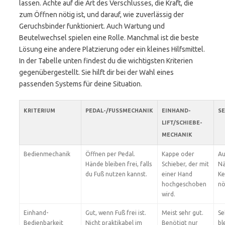
lassen. Achte auf die Art des Verschlusses, die Kraft, die
zum Öffnen nötig ist, und darauf, wie zuverlässig der
Geruchsbinder funktioniert. Auch Wartung und
Beutelwechsel spielen eine Rolle. Manchmal ist die beste
Lösung eine andere Platzierung oder ein kleines Hilfsmittel.
In der Tabelle unten findest du die wichtigsten Kriterien
gegenübergestellt. Sie hilft dir bei der Wahl eines
passenden Systems für deine Situation.
KRITERIUM
PEDAL-/FUSSMECHANIK
EINHAND-
S
LIFT/SCHIEBE-
MECHANIK
Bedienmechanik
Öffnen per Pedal.
Kappe oder
Au
Hände bleiben frei, falls
Schieber, der mit
Nä
du Fuß nutzen kannst.
einer Hand
Ke
hochgeschoben
nö
wird.
Einhand-
Gut, wenn Fuß frei ist.
Meist sehr gut.
Se
Bedienbarkeit
Nicht praktikabel im
Benötigt nur
bl