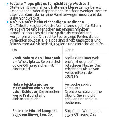
Welche Tipps gibt es für nächtliche Wechsel?
Stelle den Eimer nah und halte eine kleine Lampe bereit.
Leise Sensor- oder Klappenmodelle stören weniger. Bereite
alles vor, damit du nur eine Hand bewegen musst und das
Baby nicht weckst.
Do’s & Don’ts beim einhändigen Bedienen
Die Tabelle zeigt praktische Verhaltensregeln für Eltern,
Pflegekräfte und Menschen mit eingeschränkter
Handfunktion. Lies die linke Spalte als empfohlene
Vorgehensweise. Die rechte Spalte zeigt Fehler, die du
vermeiden solltest. Die Tipps sind direkt umsetzbar und
fokussieren auf Sicherheit, Hygiene und einfache Abläufe.
Do
Don’t
Positioniere den Eimer nah
Stelle den Eimer weit
am Wickelplatz.
So erreichst
entfernt oder auf
du die Öffnung sicher mit
rutschiger Fläche. Das
einer Hand.
erhöht das Risiko von
Verschütten oder
Stürzen.
Nutze leichtgängige
Versuche sofort
Mechaniken wie Sensor
komplexe
oder Schieber.
Sie brauchen
Drehverschlüsse ohne
wenig Kraft und sind
Übung. Sie sind oft
einhandtauglich.
schwer einhändig zu
bedienen.
Falte die Windel kompakt
Stopfe die Windel lose
vor dem Einwerfen.
So
in die Öffnung. Das