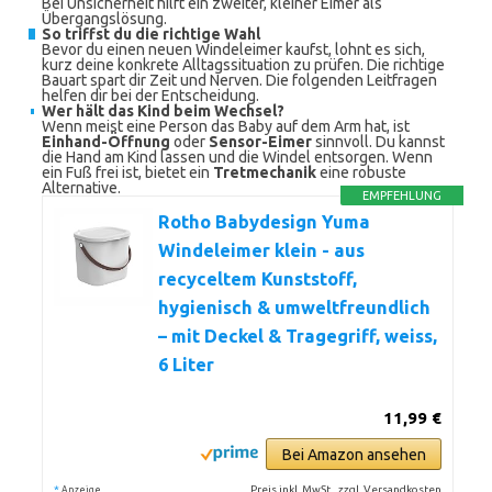
Bei Unsicherheit hilft ein zweiter, kleiner Eimer als
Übergangslösung.
So triffst du die richtige Wahl
Bevor du einen neuen Windeleimer kaufst, lohnt es sich,
kurz deine konkrete Alltagssituation zu prüfen. Die richtige
Bauart spart dir Zeit und Nerven. Die folgenden Leitfragen
helfen dir bei der Entscheidung.
Wer hält das Kind beim Wechsel?
Wenn meist eine Person das Baby auf dem Arm hat, ist
Einhand-Öffnung
oder
Sensor-Eimer
sinnvoll. Du kannst
die Hand am Kind lassen und die Windel entsorgen. Wenn
ein Fuß frei ist, bietet ein
Tretmechanik
eine robuste
Alternative.
EMPFEHLUNG
Rotho Babydesign Yuma
Windeleimer klein - aus
recyceltem Kunststoff,
hygienisch & umweltfreundlich
– mit Deckel & Tragegriff, weiss,
6 Liter
11,99 €
Bei Amazon ansehen
*
Preis inkl. MwSt., zzgl. Versandkosten
Anzeige