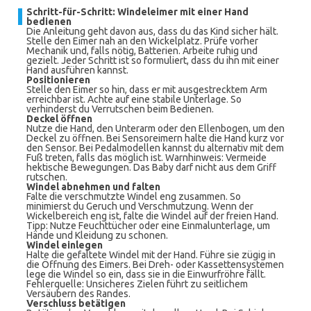
Schritt-für-Schritt: Windeleimer mit einer Hand
bedienen
Die Anleitung geht davon aus, dass du das Kind sicher hält.
Stelle den Eimer nah an den Wickelplatz. Prüfe vorher
Mechanik und, falls nötig, Batterien. Arbeite ruhig und
gezielt. Jeder Schritt ist so formuliert, dass du ihn mit einer
Hand ausführen kannst.
Positionieren
Stelle den Eimer so hin, dass er mit ausgestrecktem Arm
erreichbar ist. Achte auf eine stabile Unterlage. So
verhinderst du Verrutschen beim Bedienen.
Deckel öffnen
Nutze die Hand, den Unterarm oder den Ellenbogen, um den
Deckel zu öffnen. Bei Sensoreimern halte die Hand kurz vor
den Sensor. Bei Pedalmodellen kannst du alternativ mit dem
Fuß treten, falls das möglich ist. Warnhinweis: Vermeide
hektische Bewegungen. Das Baby darf nicht aus dem Griff
rutschen.
Windel abnehmen und falten
Falte die verschmutzte Windel eng zusammen. So
minimierst du Geruch und Verschmutzung. Wenn der
Wickelbereich eng ist, falte die Windel auf der freien Hand.
Tipp: Nutze Feuchttücher oder eine Einmalunterlage, um
Hände und Kleidung zu schonen.
Windel einlegen
Halte die gefaltete Windel mit der Hand. Führe sie zügig in
die Öffnung des Eimers. Bei Dreh- oder Kassettensystemen
lege die Windel so ein, dass sie in die Einwurfröhre fällt.
Fehlerquelle: Unsicheres Zielen führt zu seitlichem
Versäubern des Randes.
Verschluss betätigen