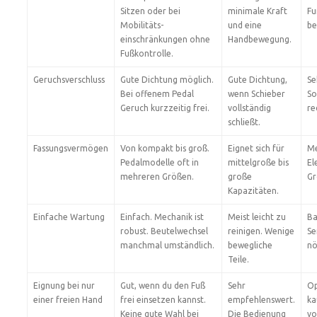
Sitzen oder bei
minimale Kraft
Fu
Mobilitäts­
und eine
be
einschränkungen ohne
Handbewegung.
Fußkontrolle.
Geruchsverschluss
Gute Dichtung möglich.
Gute Dichtung,
Se
Bei offenem Pedal
wenn Schieber
So
Geruch kurzzeitig frei.
vollständig
re
schließt.
Fassungsvermögen
Von kompakt bis groß.
Eignet sich für
Me
Pedalmodelle oft in
mittelgroße bis
El
mehreren Größen.
große
Gr
Kapazitäten.
Einfache Wartung
Einfach. Mechanik ist
Meist leicht zu
Ba
robust. Beutelwechsel
reinigen. Wenige
Se
manchmal umständlich.
bewegliche
nö
Teile.
Eignung bei nur
Gut, wenn du den Fuß
Sehr
Op
einer freien Hand
frei einsetzen kannst.
empfehlenswert.
ka
Keine gute Wahl bei
Die Bedienung
vo