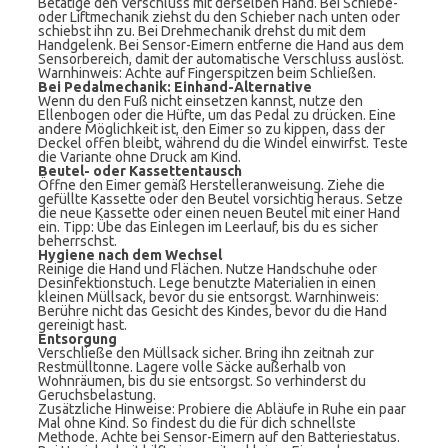
Betätige den Verschluss mit derselben Hand. Bei Schiebe-
oder Liftmechanik ziehst du den Schieber nach unten oder
schiebst ihn zu. Bei Drehmechanik drehst du mit dem
Handgelenk. Bei Sensor-Eimern entferne die Hand aus dem
Sensorbereich, damit der automatische Verschluss auslöst.
Warnhinweis: Achte auf Fingerspitzen beim Schließen.
Bei Pedalmechanik: Einhand-Alternative
Wenn du den Fuß nicht einsetzen kannst, nutze den
Ellenbogen oder die Hüfte, um das Pedal zu drücken. Eine
andere Möglichkeit ist, den Eimer so zu kippen, dass der
Deckel offen bleibt, während du die Windel einwirfst. Teste
die Variante ohne Druck am Kind.
Beutel- oder Kassettentausch
Öffne den Eimer gemäß Herstelleranweisung. Ziehe die
gefüllte Kassette oder den Beutel vorsichtig heraus. Setze
die neue Kassette oder einen neuen Beutel mit einer Hand
ein. Tipp: Übe das Einlegen im Leerlauf, bis du es sicher
beherrschst.
Hygiene nach dem Wechsel
Reinige die Hand und Flächen. Nutze Handschuhe oder
Desinfektionstuch. Lege benutzte Materialien in einen
kleinen Müllsack, bevor du sie entsorgst. Warnhinweis:
Berühre nicht das Gesicht des Kindes, bevor du die Hand
gereinigt hast.
Entsorgung
Verschließe den Müllsack sicher. Bring ihn zeitnah zur
Restmülltonne. Lagere volle Säcke außerhalb von
Wohnräumen, bis du sie entsorgst. So verhinderst du
Geruchsbelastung.
Zusätzliche Hinweise: Probiere die Abläufe in Ruhe ein paar
Mal ohne Kind. So findest du die für dich schnellste
Methode. Achte bei Sensor-Eimern auf den Batteriestatus.