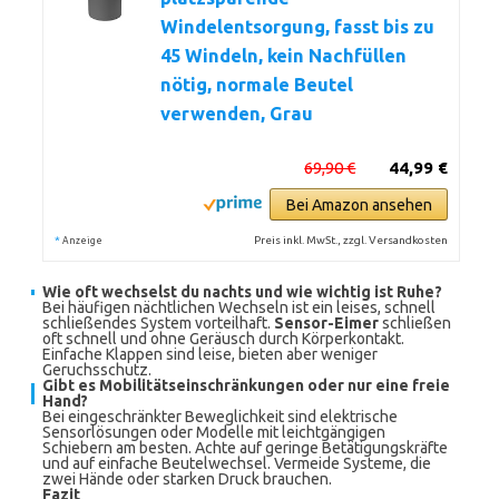
Windelentsorgung, fasst bis zu
45 Windeln, kein Nachfüllen
nötig, normale Beutel
verwenden, Grau
69,90 €
44,99 €
Bei Amazon ansehen
*
Preis inkl. MwSt., zzgl. Versandkosten
Anzeige
Wie oft wechselst du nachts und wie wichtig ist Ruhe?
Bei häufigen nächtlichen Wechseln ist ein leises, schnell
schließendes System vorteilhaft.
Sensor-Eimer
schließen
oft schnell und ohne Geräusch durch Körperkontakt.
Einfache Klappen sind leise, bieten aber weniger
Geruchsschutz.
Gibt es Mobilitätseinschränkungen oder nur eine freie
Hand?
Bei eingeschränkter Beweglichkeit sind elektrische
Sensorlösungen oder Modelle mit leichtgängigen
Schiebern am besten. Achte auf geringe Betätigungskräfte
und auf einfache Beutelwechsel. Vermeide Systeme, die
zwei Hände oder starken Druck brauchen.
Fazit