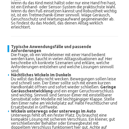
Wenn du das Kind meist hältst oder nur eine Hand frei hast,
ist ein Einhand- oder Sensor-System die praktischste Wahl.
Wenn du den Fuß einsetzen kannst und Robustheit wichtig
ist, ist ein Tretmechanik-Eimer sinnvoll. Wäge Geräusch,
Geruchsschutz und Wartungsaufwand gegeneinander ab.
So findest du das Modell, das deinen Alltag wirklich
erleichtert.
Typische Anwendungsfälle und passende
Anforderungen
Die Frage, ob ein Windeleimer mit einer Hand bedient
werden kann, taucht in vielen Alltagssituationen auf. Hier
beschreibe ich konkrete Szenarien und erkläre, welche
Anforderungen entstehen und welche Lösungen sinnvoll
sind.
Nächtliches Wickeln im Dunkeln
Du willst das Baby nicht wecken. Bewegungen sollen leise
und schnell sein. Der Eimer sollte sich mit einem kurzen
Handkontakt öffnen und sofort wieder schließen.
Geringe
Geräuschentwicklung
und ein enger Geruchsverschluss
sind wichtig. Sinnvoll sind Sensor-Eimer mit einstellbarer
Sensitivität oder Modelle mit leichtgängiger Klappe. Stelle
den Eimer nahe am Wickelplatz auf. Halte Feuchttücher und
Ersatzbeutel in Griffweite.
Wickeln unterwegs oder unterwegs im Auto
Unterwegs fehlt oft ein fester Platz. Du brauchst eine
kompakte Lösung mit sicherem Verschluss. Ein kleiner, gut
verschließender Behälter oder Einwegbeutel mit
doppeltem Verschluss funktioniert hier gut. Achte auf