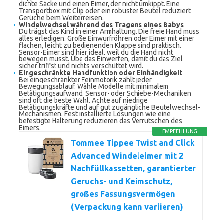
dichte Säcke und einen Eimer, der nicht umkippt. Eine
Transportbox mit Clip oder ein robuster Beutel reduziert
Gerüche beim Weiterreisen.
Windelwechsel während des Tragens eines Babys
Du trägst das Kind in einer Armhaltung. Die freie Hand muss
alles erledigen. Große Einwurfröhren oder Eimer mit einer
flachen, leicht zu bedienenden Klappe sind praktisch.
Sensor-Eimer sind hier ideal, weil du die Hand nicht
bewegen musst. Übe das Einwerfen, damit du das Ziel
sicher triffst und nichts verschüttet wird.
Eingeschränkte Handfunktion oder Einhändigkeit
Bei eingeschränkter Feinmotorik zählt jeder
Bewegungsablauf. Wähle Modelle mit minimalem
Betätigungsaufwand. Sensor- oder Schiebe-Mechaniken
sind oft die beste Wahl. Achte auf niedrige
Betätigungskräfte und auf gut zugängliche Beutelwechsel-
Mechanismen. Fest installierte Lösungen wie eine
befestigte Halterung reduzieren das Verrutschen des
Eimers.
EMPFEHLUNG
Tommee Tippee Twist and Click
Advanced Windeleimer mit 2
Nachfüllkassetten, garantierter
Geruchs- und Keimschutz,
großes Fassungsvermögen
(Verpackung kann variieren)