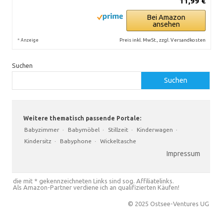
11,99 €
Bei Amazon
ansehen
*
Preis inkl. MwSt., zzgl. Versandkosten
Anzeige
Suchen
Suchen
Weitere thematisch passende Portale:
Babyzimmer
·
Babymöbel
·
Stillzeit
·
Kinderwagen
·
Kindersitz
·
Babyphone
·
Wickeltasche
Impressum
die mit * gekennzeichneten Links sind sog. Affiliatelinks.
Als Amazon-Partner verdiene ich an qualifizierten Käufen!
© 2025 Ostsee-Ventures UG