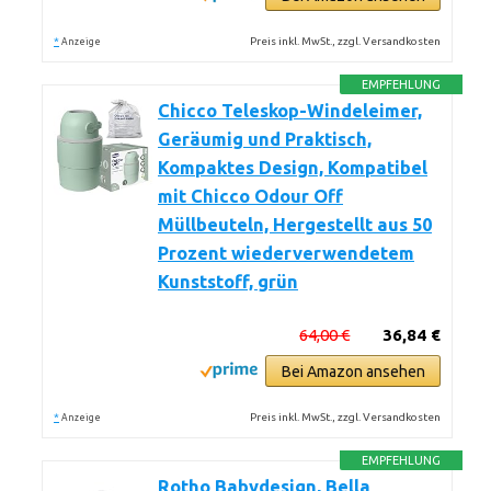
*
Preis inkl. MwSt., zzgl. Versandkosten
Anzeige
EMPFEHLUNG
Chicco Teleskop-Windeleimer,
Geräumig und Praktisch,
Kompaktes Design, Kompatibel
mit Chicco Odour Off
Müllbeuteln, Hergestellt aus 50
Prozent wiederverwendetem
Kunststoff, grün
64,00 €
36,84 €
Bei Amazon ansehen
*
Preis inkl. MwSt., zzgl. Versandkosten
Anzeige
EMPFEHLUNG
Rotho Babydesign, Bella