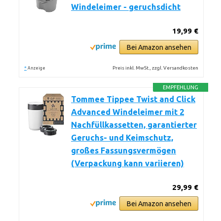
Windeleimer - geruchsdicht
19,99 €
Bei Amazon ansehen
*
Preis inkl. MwSt., zzgl. Versandkosten
Anzeige
EMPFEHLUNG
Tommee Tippee Twist and Click
Advanced Windeleimer mit 2
Nachfüllkassetten, garantierter
Geruchs- und Keimschutz,
großes Fassungsvermögen
(Verpackung kann variieren)
29,99 €
Bei Amazon ansehen