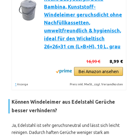
Bambina, Kunststoff-
Windeleimer geruchsdicht ohne
Nachfüllkassetten,
umweltfreundlich & hygienisch,
ideal für den Wickeltisch
26×26×31 cm (L×B×H), 10 L, grau
16,99 €
8,99 €
Bei Amazon ansehen
*
Preis inkl. MwSt., zzgl. Versandkosten
Anzeige
Können Windeleimer aus Edelstahl Gerüche
besser verhindern?
Ja, Edelstahl ist sehr geruchsneutral und lässt sich leicht
reinigen. Dadurch haften Gerüche weniger stark am