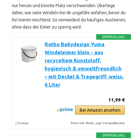
nur herum und könnte Platz verschwenden. Überlege
daher, wie viele Windeln bei dir ungefähr anfallen, bevor du
ihn leeren möchtest. So vermeidest du häufiges Ausleeren,
ohne dass der Eimer zu sperrig wird.
EMPFEHLUNG
Rotho Babydesign Yuma
Windeleimer klein - aus
recyceltem Kunststoff,
hygienisch & umweltfreundlich
– mit Deckel & Tragegriff, weiss,
6 Liter
11,99 €
Bei Amazon ansehen
*
Preis inkl. MwSt., zzgl. Versandkosten
Anzeige
EMPFEHLUNG