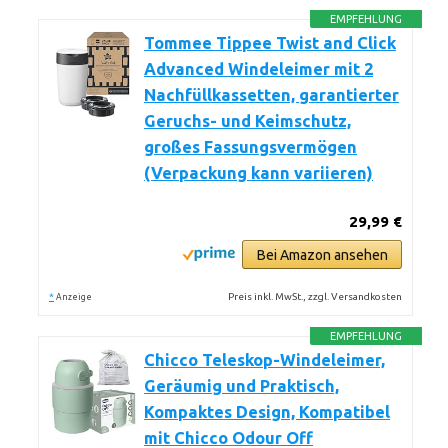
EMPFEHLUNG
Tommee Tippee Twist and Click
Advanced Windeleimer mit 2
Nachfüllkassetten, garantierter
Geruchs- und Keimschutz,
großes Fassungsvermögen
(Verpackung kann variieren)
29,99 €
Bei Amazon ansehen
*
Preis inkl. MwSt., zzgl. Versandkosten
Anzeige
EMPFEHLUNG
Chicco Teleskop-Windeleimer,
Geräumig und Praktisch,
Kompaktes Design, Kompatibel
mit Chicco Odour Off