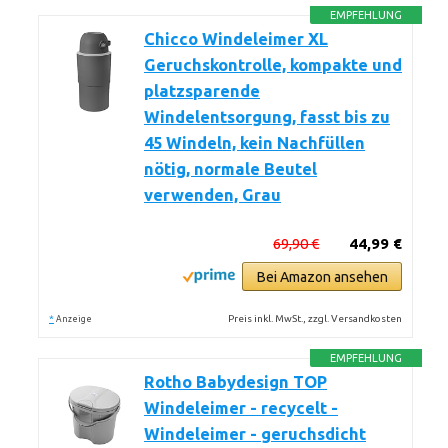
EMPFEHLUNG
Chicco Windeleimer XL
Geruchskontrolle, kompakte und
platzsparende
Windelentsorgung, fasst bis zu
45 Windeln, kein Nachfüllen
nötig, normale Beutel
verwenden, Grau
69,90 €
44,99 €
Bei Amazon ansehen
*
Preis inkl. MwSt., zzgl. Versandkosten
Anzeige
EMPFEHLUNG
Rotho Babydesign TOP
Windeleimer - recycelt -
Windeleimer - geruchsdicht