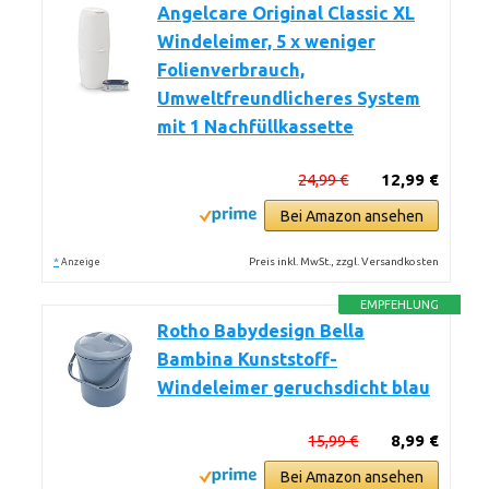
Angelcare Original Classic XL
Windeleimer, 5 x weniger
Folienverbrauch,
Umweltfreundlicheres System
mit 1 Nachfüllkassette
24,99 €
12,99 €
Bei Amazon ansehen
*
Preis inkl. MwSt., zzgl. Versandkosten
Anzeige
EMPFEHLUNG
Rotho Babydesign Bella
Bambina Kunststoff-
Windeleimer geruchsdicht blau
15,99 €
8,99 €
Bei Amazon ansehen