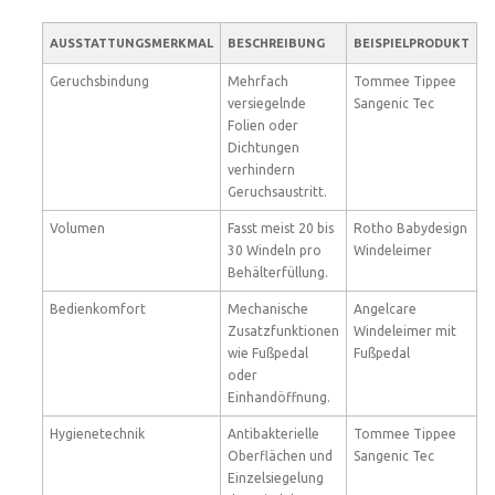
AUSSTATTUNGSMERKMAL
BESCHREIBUNG
BEISPIELPRODUKT
Geruchsbindung
Mehrfach
Tommee Tippee
versiegelnde
Sangenic Tec
Folien oder
Dichtungen
verhindern
Geruchsaustritt.
Volumen
Fasst meist 20 bis
Rotho Babydesign
30 Windeln pro
Windeleimer
Behälterfüllung.
Bedienkomfort
Mechanische
Angelcare
Zusatzfunktionen
Windeleimer mit
wie Fußpedal
Fußpedal
oder
Einhandöffnung.
Hygienetechnik
Antibakterielle
Tommee Tippee
Oberflächen und
Sangenic Tec
Einzelsiegelung