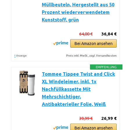
Müllbeuteln, Hergestellt aus 50
Prozent wiederverwendetem
Kunststoff, grün
64,00 €
36,84 €
Bei Amazon ansehen
*
Preis inkl. MwSt., zzgl. Versandkosten
Anzeige
EMPFEHLUNG
Tommee Tippee Twist and Click
XL Windeleimer, inkl. 1x
Nachfüllkassette Mit
Mehrschichtiger,
Antibakterieller Folie, Weiß
39,99 €
26,99 €
Bei Amazon ansehen