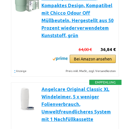
Kompaktes Design, Kompatibel
mit Chicco Odour Off
Müllbeuteln, Hergestellt aus 50
Prozent wiederverwendetem
Kunststoff, grün
64,00 €
36,84 €
Bei Amazon ansehen
*
Preis inkl. MwSt., zzgl. Versandkosten
Anzeige
EMPFEHLUNG
Angelcare Original Classic XL
Windeleimer, 5 x weniger
Folienverbrauch,
Umweltfreundlicheres System
mit 1 Nachfüllkassette