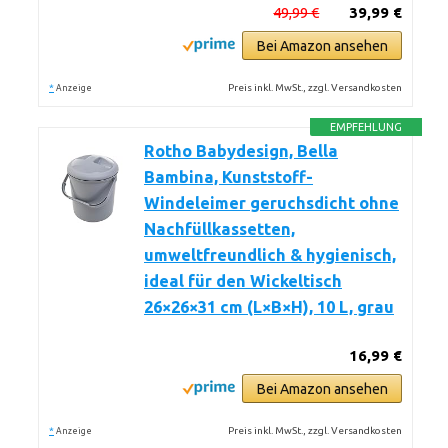
49,99 €
39,99 €
Bei Amazon ansehen
*
Preis inkl. MwSt., zzgl. Versandkosten
Anzeige
EMPFEHLUNG
Rotho Babydesign, Bella
Bambina, Kunststoff-
Windeleimer geruchsdicht ohne
Nachfüllkassetten,
umweltfreundlich & hygienisch,
ideal für den Wickeltisch
26×26×31 cm (L×B×H), 10 L, grau
16,99 €
Bei Amazon ansehen
*
Preis inkl. MwSt., zzgl. Versandkosten
Anzeige