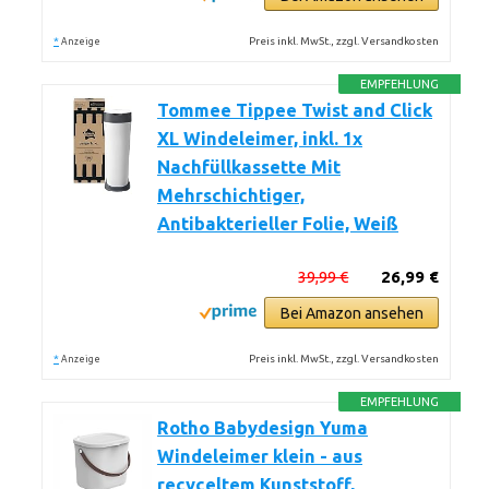
*
Preis inkl. MwSt., zzgl. Versandkosten
Anzeige
EMPFEHLUNG
Tommee Tippee Twist and Click
XL Windeleimer, inkl. 1x
Nachfüllkassette Mit
Mehrschichtiger,
Antibakterieller Folie, Weiß
39,99 €
26,99 €
Bei Amazon ansehen
*
Preis inkl. MwSt., zzgl. Versandkosten
Anzeige
EMPFEHLUNG
Rotho Babydesign Yuma
Windeleimer klein - aus
recyceltem Kunststoff,