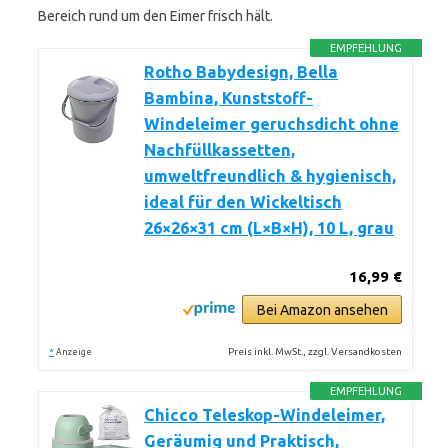
Bereich rund um den Eimer frisch hält.
EMPFEHLUNG
Rotho Babydesign, Bella
Bambina, Kunststoff-
Windeleimer geruchsdicht ohne
Nachfüllkassetten,
umweltfreundlich & hygienisch,
ideal für den Wickeltisch
26×26×31 cm (L×B×H), 10 L, grau
16,99 €
Bei Amazon ansehen
*
Preis inkl. MwSt., zzgl. Versandkosten
Anzeige
EMPFEHLUNG
Chicco Teleskop-Windeleimer,
Geräumig und Praktisch,