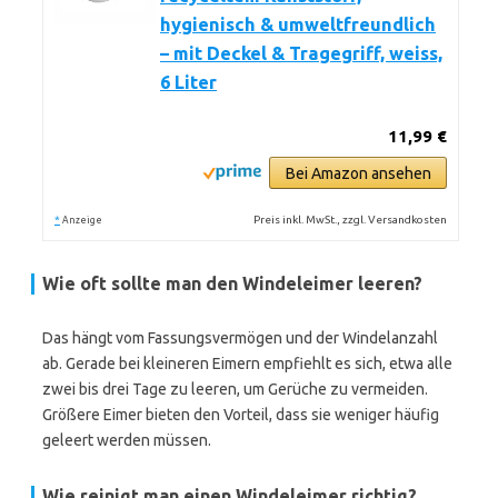
hygienisch & umweltfreundlich
– mit Deckel & Tragegriff, weiss,
6 Liter
11,99 €
Bei Amazon ansehen
*
Preis inkl. MwSt., zzgl. Versandkosten
Anzeige
Wie oft sollte man den Windeleimer leeren?
Das hängt vom Fassungsvermögen und der Windelanzahl
ab. Gerade bei kleineren Eimern empfiehlt es sich, etwa alle
zwei bis drei Tage zu leeren, um Gerüche zu vermeiden.
Größere Eimer bieten den Vorteil, dass sie weniger häufig
geleert werden müssen.
Wie reinigt man einen Windeleimer richtig?