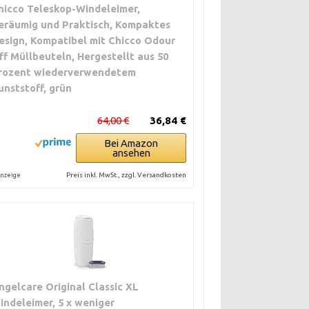
hicco Teleskop-Windeleimer,
eräumig und Praktisch, Kompaktes
esign, Kompatibel mit Chicco Odour
ff Müllbeuteln, Hergestellt aus 50
rozent wiederverwendetem
unststoff, grün
64,00 €
36,84 €
Bei Amazon
ansehen
Preis inkl. MwSt., zzgl. Versandkosten
nzeige
ngelcare Original Classic XL
indeleimer, 5 x weniger