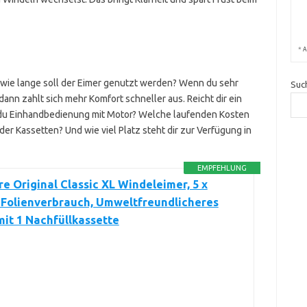
*
A
 wie lange soll der Eimer genutzt werden? Wenn du sehr
Suc
ann zahlt sich mehr Komfort schneller aus. Reicht dir ein
t du Einhandbedienung mit Motor? Welche laufenden Kosten
der Kassetten? Und wie viel Platz steht dir zur Verfügung in
EMPFEHLUNG
e Original Classic XL Windeleimer, 5 x
 Folienverbrauch, Umweltfreundlicheres
it 1 Nachfüllkassette