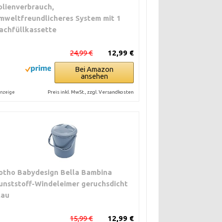
olienverbrauch,
mweltfreundlicheres System mit 1
achfüllkassette
24,99 €
12,99 €
Bei Amazon
ansehen
Preis inkl. MwSt., zzgl. Versandkosten
nzeige
otho Babydesign Bella Bambina
unststoff-Windeleimer geruchsdicht
lau
15,99 €
12,99 €