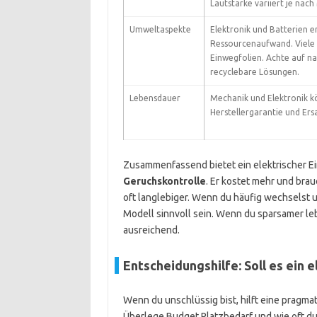
Lautstärke variiert je nach
Umweltaspekte
Elektronik und Batterien 
Ressourcenaufwand. Viele
Einwegfolien. Achte auf na
recyclebare Lösungen.
Lebensdauer
Mechanik und Elektronik k
Herstellergarantie und Ersa
Zusammenfassend bietet ein elektrischer Eim
Geruchskontrolle
. Er kostet mehr und brau
oft langlebiger. Wenn du häufig wechselst 
Modell sinnvoll sein. Wenn du sparsamer lebe
ausreichend.
Entscheidungshilfe: Soll es ein 
Wenn du unschlüssig bist, hilft eine pragma
Überlege Budget Platzbedarf und wie oft du 