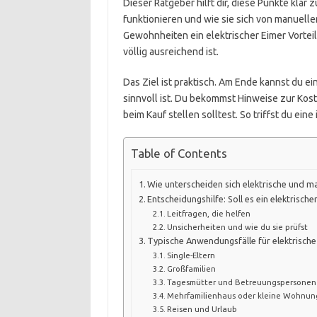
Dieser Ratgeber hilft dir, diese Punkte klar
funktionieren und wie sie sich von manuell
Gewohnheiten ein elektrischer Eimer Vorteil
völlig ausreichend ist.
Das Ziel ist praktisch. Am Ende kannst du e
sinnvoll ist. Du bekommst Hinweise zur Kos
beim Kauf stellen solltest. So triffst du ein
Table of Contents
Wie unterscheiden sich elektrische und m
Entscheidungshilfe: Soll es ein elektrisch
Leitfragen, die helfen
Unsicherheiten und wie du sie prüfst
Typische Anwendungsfälle für elektrisch
Single-Eltern
Großfamilien
Tagesmütter und Betreuungspersonen
Mehrfamilienhaus oder kleine Wohnun
Reisen und Urlaub