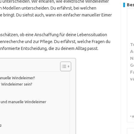
 zu unterscheiden. Wir erklären, wie elektrische Windeleimer
Bes
en Modellen unterscheiden. Du erfährst, bei welchen
e bringt. Du siehst auch, wann ein einfacher manueller Eimer
inschätzen, ob eine Anschaffung für deine Lebenssituation
tenrecherche und zur Pflege. Du erfährst, welche Fragen du
T
e informierte Entscheidung, die zu deinem Alltag passt.
A
N
G
F
anuelle Windeleimer?
v
er Windeleimer sein?
e und manuelle Windeleimer
*
A
g