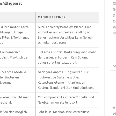
C
 Alltag passt.
G
D
MANUELLER EIMER
O
P
g durch motorisierte
Gute Abdichtsysteme existieren. Hier
chtungen. Einige
kommt es auf korrektes Handling an.
K
Filter. Effekt hängt
Bei einfachem Verschluss kann Geruch
ab.
schneller austreten.
t automatisch.
Einfaches Prinzip. Bedienung kann mehr
glich. Praktisch bei
Handarbeit erfordern. Kein Strom,
daher sofort einsatzbereit.
*
A
s. Manche Modelle
Geringere Anschaffungskosten. Für
der Batterien.
hochwertige Systeme gibt es
l gering.
Kassettensysteme mit laufenden
Kosten. Standard-Tüten sind günstiger.
chwerer. Braucht mehr
Oft kompakter. Leichtere Modelle sind
Mechanik.
flexibler im Aufstellungsort.
A
eßen sind möglich.
Sehr leise. Mechanische Verschlüsse
W