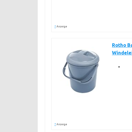
*
Anzeige
Rotho B
Windele
*
Anzeige