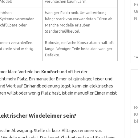
 Modell.
verursachen kaum Lärm.
F
U
erhöhen
Weniger Elektronik. Umweltwirkung
N
 Systeme verwenden
hängt stark von verwendeten Tüten ab.
chfüllbare oder
Manche Modelle erlauben
Standardmüllbeutel.
önnen verschleißen.
Robuste, einfache Konstruktion hält oft
tzteile sind wichtig.
lange. Weniger Teile bedeuten weniger
Defekte.
*
A
er klare Vorteile bei
Komfort
und oft bei der
cht mehr Platz. Ein manueller Eimer ist günstiger, leiser und
und Wert auf Einhandbedienung legst, kann ein elektrisches
n willst oder wenig Platz hast, ist ein manueller Eimer meist
R
K
elektrischer Windeleimer sein?
b
tische Abwägung. Stelle dir kurz Alltagsszenarien vor.
Windeln wechselst. Das bringt Klarheit und spart Frust beim