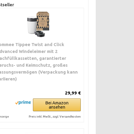
tseller
ommee Tippee Twist and Click
dvanced Windeleimer mit 2
achfüllkassetten, garantierter
eruchs- und Keimschutz, großes
assungsvermögen (Verpackung kann
ariieren)
29,99 €
Bei Amazon
ansehen
Preis inkl. MwSt., zzgl. Versandkosten
nzeige