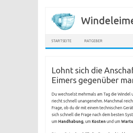
Zum
Inhalt
Windeleime
springen
STARTSEITE
RATGEBER
Lohnt sich die Anscha
Eimers gegenüber ma
Du wechselst mehrmals am Tag die Windel un
riecht schnell unangenehm. Manchmal reicht 
Frage, ob du dir mit einem technischen Gerät
sich schnell die Frage nach dem besten Sys
um
Handhabung
, um
Kosten
und um
Wart