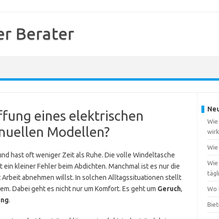
r Berater
Neu
ffung eines elektrischen
Wie 
nuellen Modellen?
wirk
Wie 
d hast oft weniger Zeit als Ruhe. Die volle Windeltasche
Wie
ein kleiner Fehler beim Abdichten. Manchmal ist es nur die
täg
 Arbeit abnehmen willst. In solchen Alltagssituationen stellt
tem. Dabei geht es nicht nur um Komfort. Es geht um
Geruch
,
Wo 
ung
.
Bie