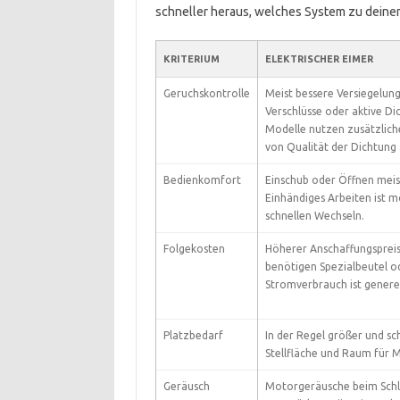
schneller heraus, welches System zu deinem
KRITERIUM
ELEKTRISCHER EIMER
Geruchskontrolle
Meist bessere Versiegelun
Verschlüsse oder aktive Di
Modelle nutzen zusätzliche 
von Qualität der Dichtung 
Bedienkomfort
Einschub oder Öffnen meis
Einhändiges Arbeiten ist mö
schnellen Wechseln.
Folgekosten
Höherer Anschaffungsprei
benötigen Spezialbeutel o
Stromverbrauch ist generel
Platzbedarf
In der Regel größer und s
Stellfläche und Raum für 
Geräusch
Motorgeräusche beim Schli