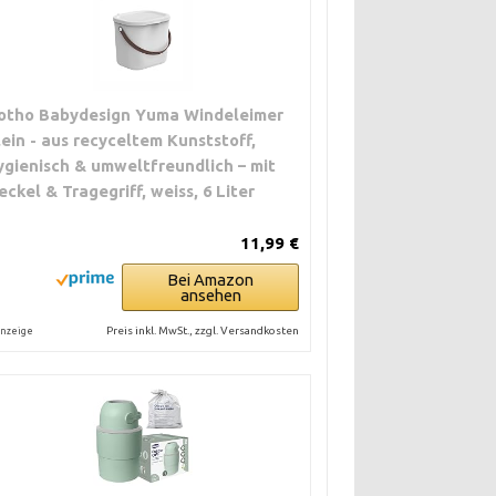
otho Babydesign Yuma Windeleimer
lein - aus recyceltem Kunststoff,
ygienisch & umweltfreundlich – mit
eckel & Tragegriff, weiss, 6 Liter
11,99 €
Bei Amazon
ansehen
Preis inkl. MwSt., zzgl. Versandkosten
nzeige