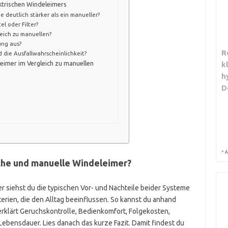
ktrischen Windeleimers
e deutlich stärker als ein manueller?
l oder Filter?
leich zu manuellen?
ung aus?
R
die Ausfallwahrscheinlichkeit?
leimer im Vergleich zu manuellen
k
h
D
*
A
sche und manuelle Windeleimer?
Hier siehst du die typischen Vor- und Nachteile beider Systeme
erien, die den Alltag beeinflussen. So kannst du anhand
 erklärt Geruchskontrolle, Bedienkomfort, Folgekosten,
ebensdauer. Lies danach das kurze Fazit. Damit findest du