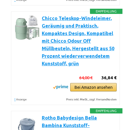
Anzeige
EMPFEHLUNG
Chicco Teleskop-Windeleimer,
Geräumig und Praktisch,
Kompaktes Design, Kompatibel
mit Chicco Odour Off
Müllbeuteln, Hergestellt aus 50
Prozent wiederverwendetem
Kunststoff, grün
64,00 €
36,84 €
Bei Amazon ansehen
*
Preis inkl. MwSt., zzgl. Versandkosten
Anzeige
EMPFEHLUNG
Rotho Babydesign Bella
Bambina Kunststoff-