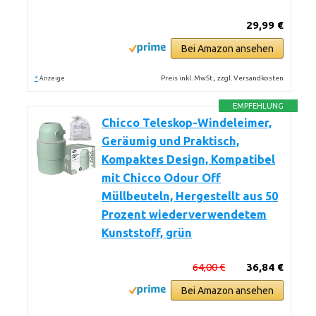
29,99 €
Bei Amazon ansehen
*
Preis inkl. MwSt., zzgl. Versandkosten
Anzeige
EMPFEHLUNG
Chicco Teleskop-Windeleimer,
Geräumig und Praktisch,
Kompaktes Design, Kompatibel
mit Chicco Odour Off
Müllbeuteln, Hergestellt aus 50
Prozent wiederverwendetem
Kunststoff, grün
64,00 €
36,84 €
Bei Amazon ansehen