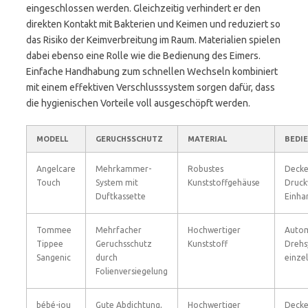
eingeschlossen werden. Gleichzeitig verhindert er den
direkten Kontakt mit Bakterien und Keimen und reduziert so
das Risiko der Keimverbreitung im Raum. Materialien spielen
dabei ebenso eine Rolle wie die Bedienung des Eimers.
Einfache Handhabung zum schnellen Wechseln kombiniert
mit einem effektiven Verschlusssystem sorgen dafür, dass
die hygienischen Vorteile voll ausgeschöpft werden.
MODELL
GERUCHSSCHUTZ
MATERIAL
BEDI
Angelcare
Mehrkammer-
Robustes
Decke
Touch
System mit
Kunststoffgehäuse
Druck
Duftkassette
Einha
Tommee
Mehrfacher
Hochwertiger
Autom
Tippee
Geruchsschutz
Kunststoff
Drehs
Sangenic
durch
einze
Folienversiegelung
bébé-jou
Gute Abdichtung,
Hochwertiger
Decke