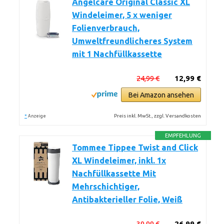
Angelcare Original Classic XL
Windeleimer, 5 x weniger
Folienverbrauch,
Umweltfreundlicheres System
mit 1 Nachfüllkassette
24,99 €
12,99 €
Bei Amazon ansehen
*
Preis inkl. MwSt., zzgl. Versandkosten
Anzeige
EMPFEHLUNG
Tommee Tippee Twist and Click
XL Windeleimer, inkl. 1x
Nachfüllkassette Mit
Mehrschichtiger,
Antibakterieller Folie, Weiß
39,99 €
26,99 €