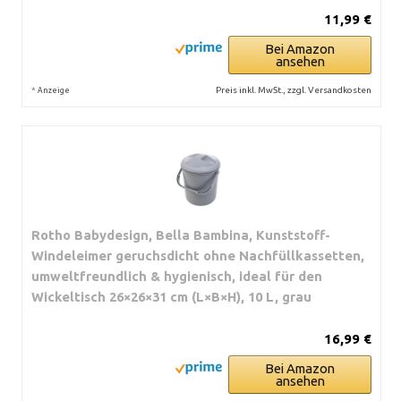
11,99 €
Bei Amazon
ansehen
*
Preis inkl. MwSt., zzgl. Versandkosten
Anzeige
Rotho Babydesign, Bella Bambina, Kunststoff-
Windeleimer geruchsdicht ohne Nachfüllkassetten,
umweltfreundlich & hygienisch, ideal für den
Wickeltisch 26×26×31 cm (L×B×H), 10 L, grau
16,99 €
Bei Amazon
ansehen