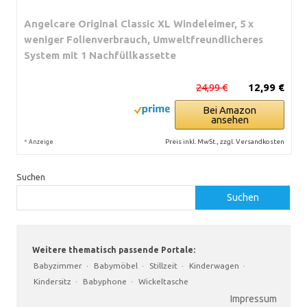
Angelcare Original Classic XL Windeleimer, 5 x
weniger Folienverbrauch, Umweltfreundlicheres
System mit 1 Nachfüllkassette
24,99 €
12,99 €
Bei Amazon
ansehen
*
Preis inkl. MwSt., zzgl. Versandkosten
Anzeige
Suchen
Suchen
Weitere thematisch passende Portale:
Babyzimmer
·
Babymöbel
·
Stillzeit
·
Kinderwagen
·
Kindersitz
·
Babyphone
·
Wickeltasche
Impressum