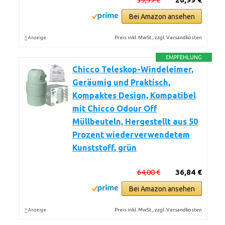
Bei Amazon ansehen
*
Preis inkl. MwSt., zzgl. Versandkosten
Anzeige
EMPFEHLUNG
Chicco Teleskop-Windeleimer,
Geräumig und Praktisch,
Kompaktes Design, Kompatibel
mit Chicco Odour Off
Müllbeuteln, Hergestellt aus 50
Prozent wiederverwendetem
Kunststoff, grün
64,00 €
36,84 €
Bei Amazon ansehen
*
Preis inkl. MwSt., zzgl. Versandkosten
Anzeige