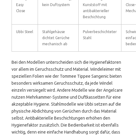
Easy
kein Duftsystem
Kunststoff mit
Close-
Close
antibakterieller
Mech
Beschichtung
Ubbi Steel
Stahlgehäuse
Pulverbeschichteter
Schwi
dichtet Gerüche
Stahl
einfa
mechanisch ab
bedie
Bei den Modellen unterscheiden sich die Hygienefaktoren
vor allem im Geruchsschutz und Material. Windeleimer mit
speziellen Folien wie der Tommee Tippee Sangenic bieten
besonders wirksamen Geruchsschutz, da jede Windel
einzeln versiegelt wird. Andere Modelle wie der Angelcare
nutzen Mehrkammer-Systeme und Duftkassetten für eine
akzeptable Hygiene. Stahlmodelle wie Ubbi setzen auf die
physische Abdichtung von Gerüchen durch das Material
selbst. Antibakterielle Beschichtungen erhöhen den
Hygienefaktor zusätzlich. Die Bedienbarkeit ist ebenfalls
wichtig, denn eine einfache Handhabung sorgt dafür, dass